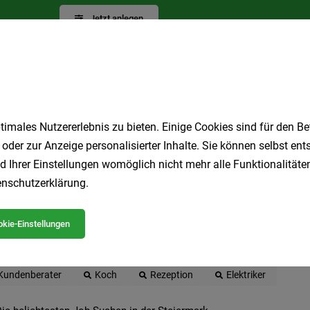
Jetzt anlegen
imales Nutzererlebnis zu bieten. Einige Cookies sind für den Be
 oder zur Anzeige personalisierter Inhalte. Sie können selbst en
d Ihrer Einstellungen womöglich nicht mehr alle Funktionalitäten
 beliebtesten Jobs in der Steiermark
nschutzerklärung
.
kie-Einstellungen
LKW-Fahrer
Produktionsmitarbeiter
Homeoffice
Ge
Pflegeassistent
Geringfügig
Lagermitarbeiter
Sozia
Kundenberater
Koch
Rezeption
Elektriker