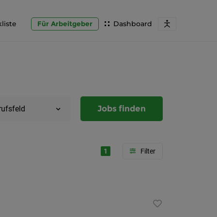
liste
Für Arbeitgeber
Dashboard
Jobs finden
rufsfeld
1
Region
Steierma
Graz