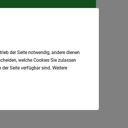
Kärnte
Niederö
Oberöst
Salzbu
Tirol
Vorarlb
trieb der Seite notwendig, andere dienen
tscheiden, welche Cookies Sie zulassen
Wien
 der Seite verfügbar sind. Weitere
Südtirol
Internatio
sundheit
Einzelhandel
Berufsfeld
l
Fahrer
Bau
Anstellungsa