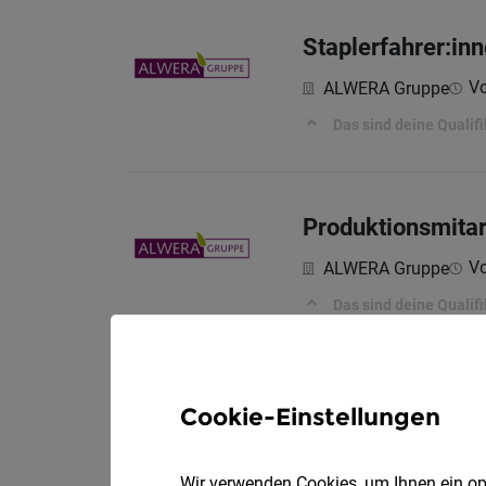
Staplerfahrer:in
Vo
ALWERA Gruppe
Das sind deine Qualif
Produktionsmitar
Vo
ALWERA Gruppe
Das sind deine Qualif
Maschinen-/ Anla
Cookie-Einstellungen
Vo
ALWERA Gruppe
Wir verwenden Cookies, um Ihnen ein opt
Das sind deine Qualif