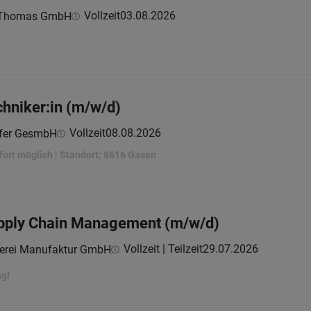
Vollzeit
03.08.2026
n Thomas GmbH
hniker:in (m/w/d)
Vollzeit
08.08.2026
ofer GesmbH
sofort möglich | Standort: 8616 Gasen
upply Chain Management (m/w/d)
Vollzeit | Teilzeit
29.07.2026
erei Manufaktur GmbH
ng!