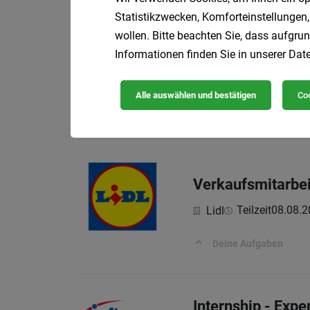
Statistikzwecken, Komforteinstellungen,
wollen. Bitte beachten Sie, dass aufgrun
Informationen finden Sie in unserer
Date
Demontagemitarb
Gaugl Metallhandel
Alle auswählen und bestätigen
Coo
Deine Aufgaben:
Verkaufsmitarbei
Teilzeit
08.08.2
Lidl
Deine Aufgaben
Internship - Exp