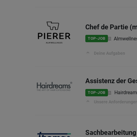
Chef de Partie (
Almwellnes
TOP-JOB
Deine Aufgaben
Assistenz der Ge
Hairdrea
TOP-JOB
Unsere Anforderunge
Sachbearbeitung