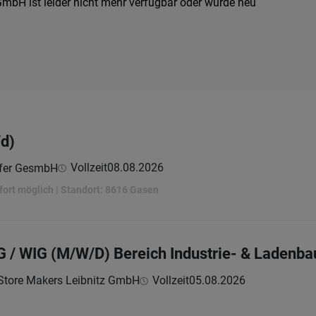
mbH ist leider nicht mehr verfügbar oder wurde neu
d)
Vollzeit
08.08.2026
ofer GesmbH
sofort möglich | Standort: 8616 Gasen
 / WIG (M/W/D) Bereich Industrie- & Ladenba
tore Makers Leibnitz GmbH
Vollzeit
05.08.2026