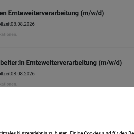
nen Ernteweiterverarbeitung (m/w/d)
llzeit
08.08.2026
ikationen.
beiter:in Ernteweiterverarbeitung (m/w/d)
llzeit
08.08.2026
ikationen.
genbediener:in Ernteweiterverarbeitung (m/w
llzeit
08.08.2026
imales Nutzererlebnis zu bieten. Einige Cookies sind für den Be
ikationen.