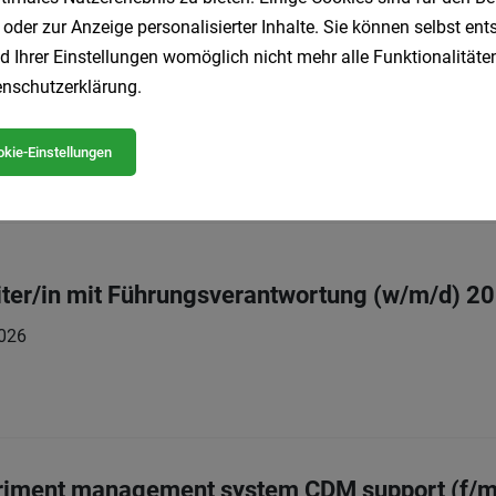
 oder zur Anzeige personalisierter Inhalte. Sie können selbst en
d Ihrer Einstellungen womöglich nicht mehr alle Funktionalitäten
nschutzerklärung
.
eiter (m/w/d)
Vollzeit
08.08.2026
 GmbH
kie-Einstellungen
ter/in mit Führungsverantwortung (w/m/d) 2
026
eriment management system CDM support (f/m