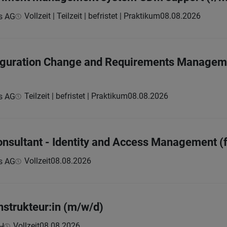
Vollzeit | Teilzeit | befristet | Praktikum
08.08.2026
s AG
figuration Change and Requirements Managem
Teilzeit | befristet | Praktikum
08.08.2026
s AG
onsultant - Identity and Access Management (
Vollzeit
08.08.2026
s AG
nstrukteur:in (m/w/d)
Vollzeit
08.08.2026
bH