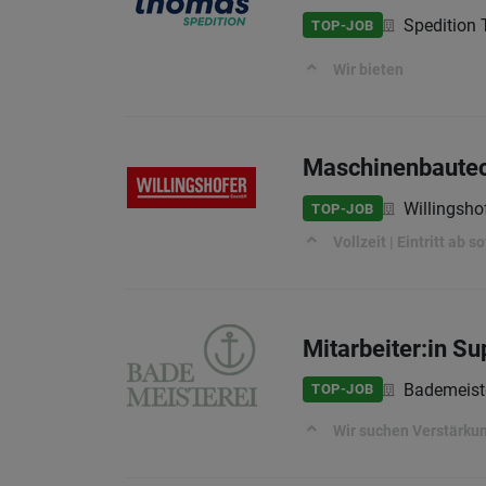
Speditio
TOP-JOB
Wir bieten
Maschinenbautec
Willingsh
TOP-JOB
Vollzeit | Eintritt ab 
Mitarbeiter:in S
Bademeist
TOP-JOB
Wir suchen Verstärku