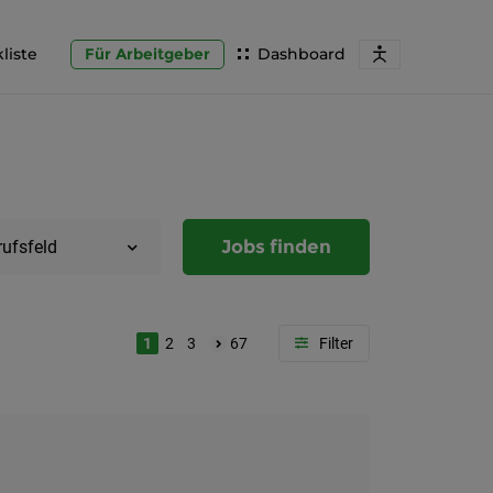
liste
Für Arbeitgeber
Dashboard
Jobs finden
rufsfeld
1
2
3
67
Region
Steierma
Graz