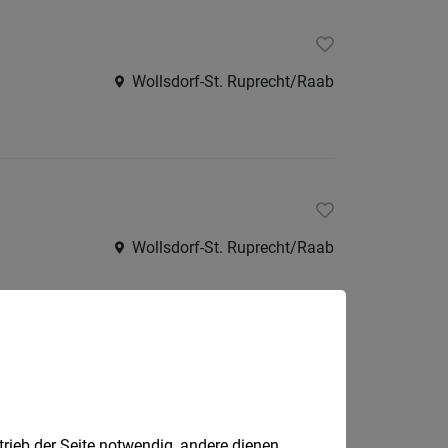
Wollsdorf-St. Ruprecht/Raab
Wollsdorf-St. Ruprecht/Raab
/d)
Wollsdorf-St. Ruprecht/Raab
trieb der Seite notwendig, andere dienen