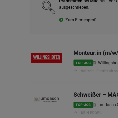
Premstätten
bei Magirus Lohr G
ausgeschrieben.
Zum Firmenprofil
Monteur:in (m/w/
Willingsh
TOP-JOB
Vollzeit | Eintritt ab 
Schweißer – MAG
umdasch S
TOP-JOB
DEIN PROFIL