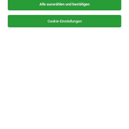
Alle auswählen und bestätigen
Sortieren
30 Jobs
Cookie-Einstellungen
Alle Filter
Graz / Graz-Umgebung
Die Stellenanzeige
Schlosser (m/w/d)
in
Graz-Straßgang
bei Trummer Montage & Personal GmbH ist leider nicht
mehr verfügbar oder wurde neu ausgeschrieben.
Zum Firmenprofil
TOP-JOB
Sachbearbeitung Spedition Landverkehr