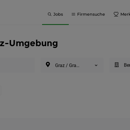
Jobs
Firmensuche
Merk
raz-Umgebung
Be
Graz / Graz-Umgebung