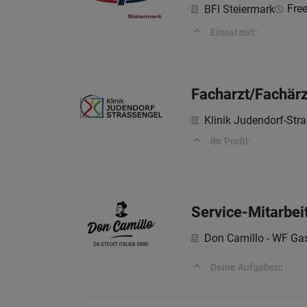
Free
BFI Steiermark
Einsatzort:
Facharzt/Fachärz
Klinik Judendorf-St
Ihr Profil:
Service-Mitarbei
Don Camillo - WF G
Deine Aufgaben: