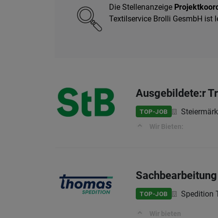
Die Stellenanzeige
Projektkoor
Textilservice Brolli GesmbH ist
Ausgebildete:r T
Steiermär
TOP-JOB
Wir Bieten:
Sachbearbeitung
Speditio
TOP-JOB
Wir bieten