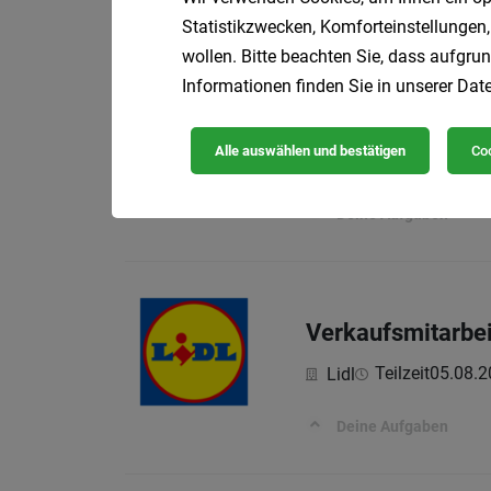
Deine Aufgaben:
Statistikzwecken, Komforteinstellungen,
wollen. Bitte beachten Sie, dass aufgrun
Informationen finden Sie in unserer
Date
Stellvertretende
Alle auswählen und bestätigen
Coo
Teilzeit
05.08.2
Lidl
Deine Aufgaben
Verkaufsmitarbei
Teilzeit
05.08.2
Lidl
Deine Aufgaben