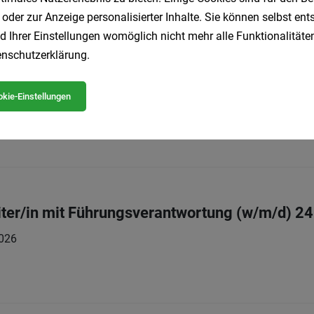
 oder zur Anzeige personalisierter Inhalte. Sie können selbst en
d Ihrer Einstellungen womöglich nicht mehr alle Funktionalitäten
nschutzerklärung
.
 Filialleitung (w/m/d) 27-34 Std./Woche
kie-Einstellungen
026
ter/in mit Führungsverantwortung (w/m/d) 2
026