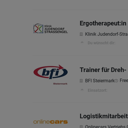
Ergotherapeut:in
Klinik Judendorf-St
Du wünscht dir:
Trainer für Dreh
Free
BFI Steiermark
Einsatzort:
Logistikmitarbei
Onlinecars Vertrieb