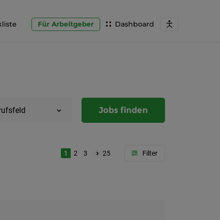
liste
Für Arbeitgeber
Dashboard
Jobs finden
rufsfeld
1
2
3
25
Region
Steierma
Graz