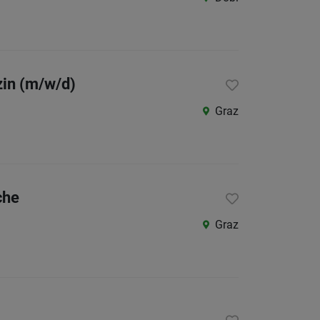
Als Jobfinder spe
Jobs
der
letzten
zin (m/w/d)
24
Stunden
Graz
che
Graz