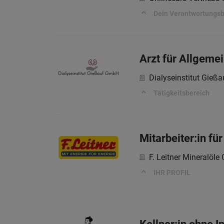
Dein Verantwortungsb
Arzt für Allgeme
Dialyseinstitut Gie
Tätigkeitsbereich
Mitarbeiter:in f
F. Leitner Mineralöl
IHR PROFIL