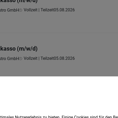
Inkasso (m/w/d)
Vollzeit | Teilzeit
05.08.2026
astro GmbH
Inkasso (m/w/d)
Vollzeit | Teilzeit
05.08.2026
astro GmbH
kasso (m/w/d)
Vollzeit
05.08.2026
astro GmbH
imales Nutzererlebnis zu bieten. Einige Cookies sind für den Be