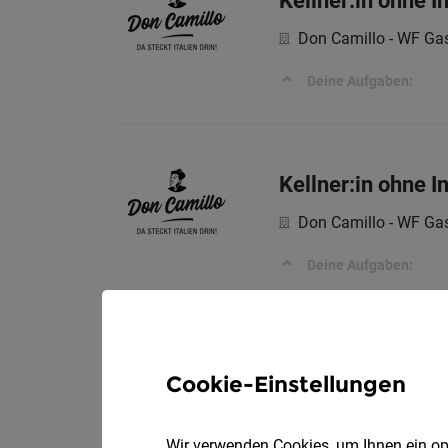
Kellner:in ohne 
Don Camillo - WF G
Deine Aufgaben:
Kellner:in ohne 
Don Camillo - WF G
Deine Aufgaben:
Kellner:in mit In
Cookie-Einstellungen
Don Camillo - WF G
Wir verwenden Cookies, um Ihnen ein opt