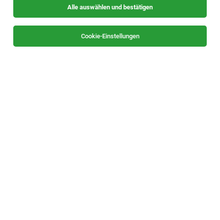
Alle auswählen und bestätigen
Alle Filter
Obersteiermark
Cookie-Einstellungen
Die Stellenanzeige
Heimhelfer:in (m/w/d)
in
Kammern i.
Liesingtal
bei SeneCura ist leider nicht mehr verfügbar
oder wurde neu ausgeschrieben.
Zum Firmenprofil
TOP-JOB
Chef de Partie (m/w/d)
Fladnitz, Teichalm
05.08.2026
Vollzeit