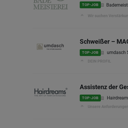
Bademeist
TOP-JOB
Wir suchen Verstärku
Schweißer – MAG
umdasch S
TOP-JOB
DEIN PROFIL
Assistenz der Ge
Hairdrea
TOP-JOB
Unsere Anforderunge