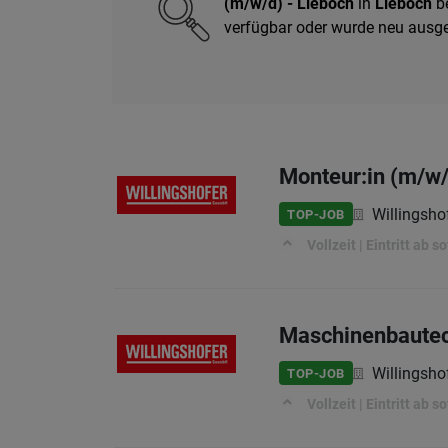
(m/w/d) - Lieboch
in
Lieboch
be
verfügbar oder wurde neu ausg
Monteur:in (m/w/
Willingsh
TOP-JOB
Vollzeit | Eintritt ab 
Maschinenbautec
Willingsh
TOP-JOB
Vollzeit | Eintritt ab 