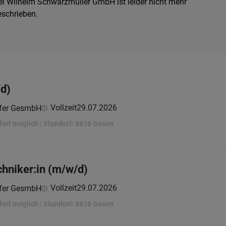
i Wilhelm Schwarzmüller GmbH ist leider nicht mehr
eschrieben.
d)
Vollzeit
29.07.2026
ofer GesmbH
sofort möglich | Standort: 8616 Gasen
hniker:in (m/w/d)
Vollzeit
29.07.2026
ofer GesmbH
sofort möglich | Standort: 8616 Gasen