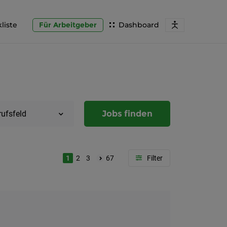
liste
Für Arbeitgeber
Dashboard
Jobs finden
rufsfeld
1
2
3
67
Region
Steierma
Graz