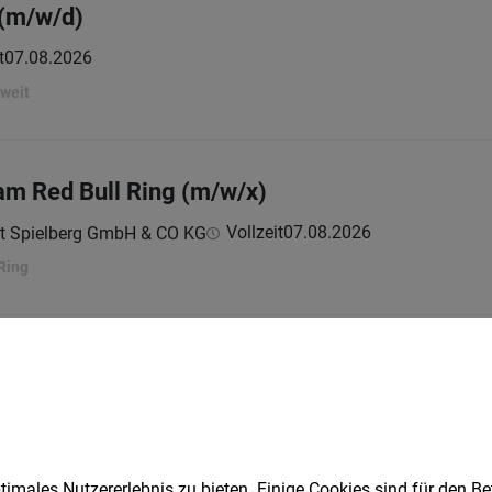
 (m/w/d)
t
07.08.2026
hweit
 am Red Bull Ring (m/w/x)
Vollzeit
07.08.2026
ekt Spielberg GmbH & CO KG
Ring
a Analysis 2
lzeit | befristet
07.08.2026
imales Nutzererlebnis zu bieten. Einige Cookies sind für den Be