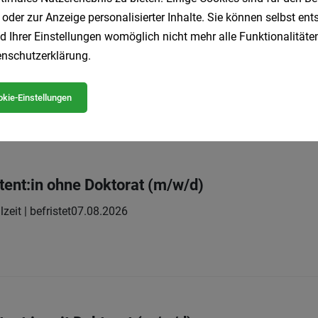
 oder zur Anzeige personalisierter Inhalte. Sie können selbst en
d Ihrer Einstellungen womöglich nicht mehr alle Funktionalitäten
tent:in ohne Doktorat (m/w/d)
nschutzerklärung
.
lzeit | befristet
07.08.2026
kie-Einstellungen
tent:in ohne Doktorat (m/w/d)
lzeit | befristet
07.08.2026