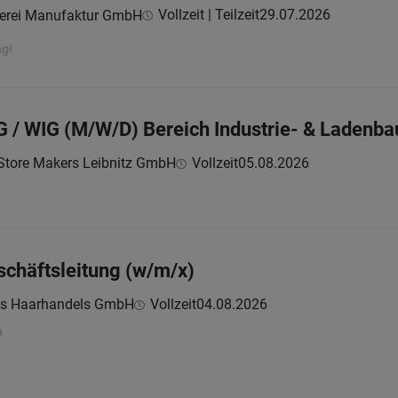
Vollzeit | Teilzeit
29.07.2026
erei Manufaktur GmbH
ng!
 / WIG (M/W/D) Bereich Industrie- & Ladenba
tore Makers Leibnitz GmbH
Vollzeit
05.08.2026
schäftsleitung (w/m/x)
ms Haarhandels GmbH
Vollzeit
04.08.2026
n