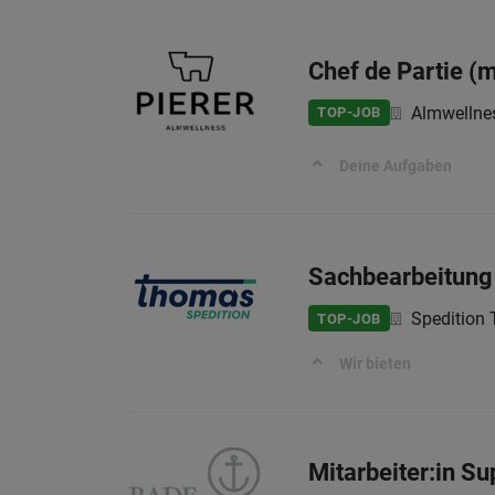
Chef de Partie (
Almwellnes
TOP-JOB
Deine Aufgaben
Sachbearbeitung
Speditio
TOP-JOB
Wir bieten
Mitarbeiter:in S