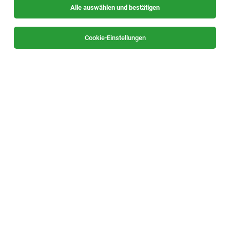
Alle auswählen und bestätigen
Cookie-Einstellungen
Die Stellenanzeige
Elektronik Entwickler (w|m|x)
in
St.
Stefan im Rosental
bei DiniTech GmbH ist leider nicht
mehr verfügbar oder wurde neu ausgeschrieben.
Zum Firmenprofil
TOP-JOB
Mitarbeiter:in Supply Chain Management
(m/w/d)
Hartberg
29.07.2026
Vollzeit | Teilzeit