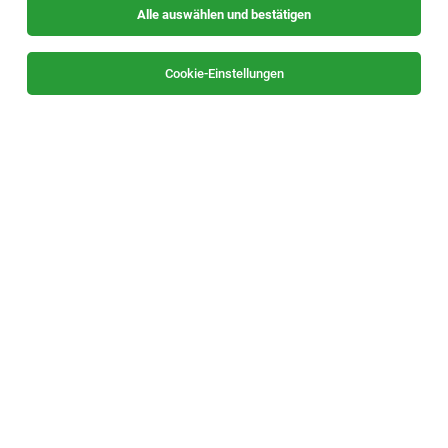
Alle auswählen und bestätigen
Alle Filter
Oststeiermark
Cookie-Einstellungen
Die Stellenanzeige
Büro Assistenz (m/w/d)
in
Grafendorf,
Lechen
bei Jutta Fink GmbH ist leider nicht mehr
verfügbar oder wurde neu ausgeschrieben.
TOP-JOB
Maschinenbautechniker:in (m/w/d)
Gasen
29.07.2026
Vollzeit
Willingshofer GesmbH
Vollzeit | Eintritt ab sofort möglich | Standort: 8616 Gasen