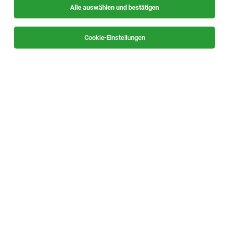
Alle auswählen und bestätigen
Cookie-Einstellungen
DGKP (m/w/d) Mobile Pflege und Betreuung
Hartberg-Fürstenfeld
Friedberg, Vorau
03.08.2026
Teilzeit
Österreichisches Rotes Kreuz Landesverband
Steiermark
IHRE AUFGABEN:
1