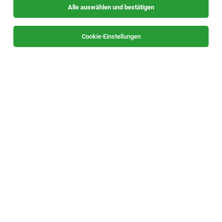
Alle auswählen und bestätigen
Sortieren
30 Jobs
Cookie-Einstellungen
Lebensfrohe:r Freizeitassistent:in
Diakonie.Mobil Ennstal, 8970 Schladming
02.08.2026
Teilzeit | Geringfügig
Diakoniewerk Steiermark
Deine Aufgaben