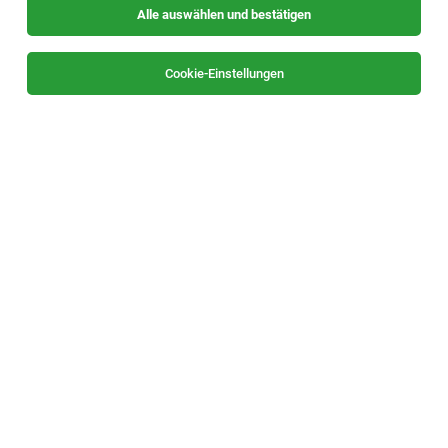
Alle auswählen und bestätigen
Sortieren
30 Jobs
Cookie-Einstellungen
Schweißer (m/w/d)
Weiz
27.07.2026
Vollzeit | Leasing, Zeitarbeit
expertum Holding GmbH
HIER WERDEN SIE ARBEITEN:
Fahrradmechaniker*In