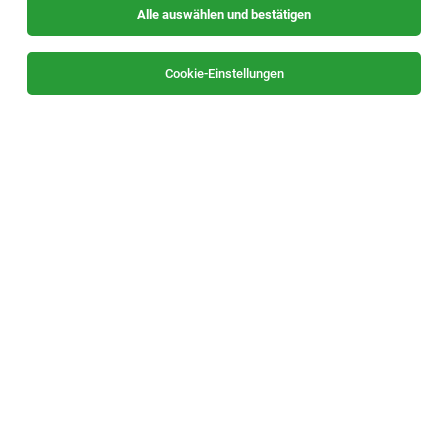
Alle auswählen und bestätigen
Sortieren
30 Jobs
Cookie-Einstellungen
Bilanzbuchhalter (m/w/x)
Graz
02.08.2026
Vollzeit
Personalservice Plus GmbH
Ihre Aufgaben: