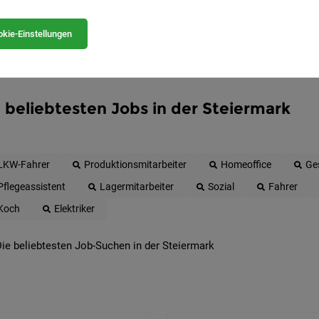
kie-Einstellungen
 beliebtesten Jobs in der Steiermark
LKW-Fahrer
Produktionsmitarbeiter
Homeoffice
Ge
Pflegeassistent
Lagermitarbeiter
Sozial
Fahrer
Koch
Elektriker
ie beliebtesten Job-Suchen in der Steiermark