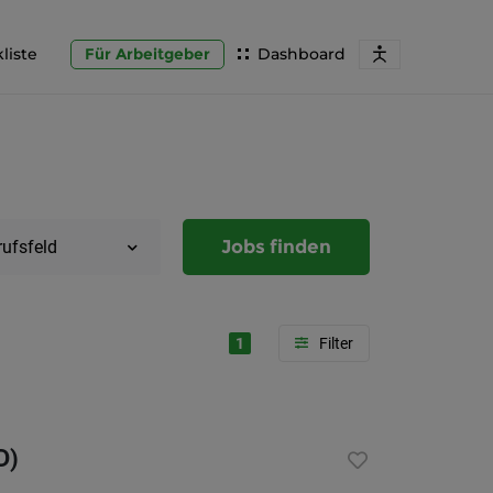
liste
Für Arbeitgeber
Dashboard
Jobs finden
rufsfeld
1
Region
Steierma
D)
Graz