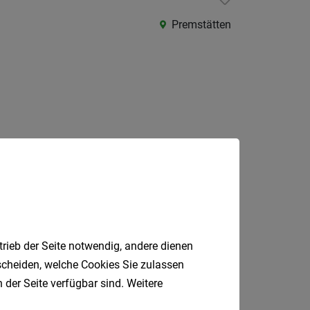
Kärnte
Premstätten
Niederö
Oberöst
Salzbu
Tirol
Vorarlb
Wien
Südtirol
Jobfinder.
Internatio
 E-Mail.
trieb der Seite notwendig, andere dienen
Berufsfeld
tscheiden, welche Cookies Sie zulassen
 der Seite verfügbar sind. Weitere
Anstellungsa