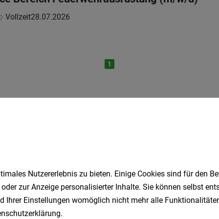
Vollzeit
28.07.2026
1
Speichere deine Suche als 
Erhalte alle neuen Stellenangebote automatisch per
imales Nutzererlebnis zu bieten. Einige Cookies sind für den Be
Jetzt anlegen
 oder zur Anzeige personalisierter Inhalte. Sie können selbst en
d Ihrer Einstellungen womöglich nicht mehr alle Funktionalitäten
nschutzerklärung
.