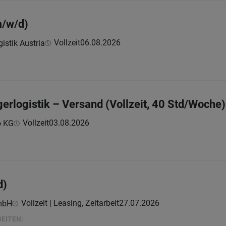
m/w/d)
Vollzeit
06.08.2026
istik Austria
gerlogistik – Versand (Vollzeit, 40 Std/Woche)
Vollzeit
03.08.2026
o KG
d)
Vollzeit | Leasing, Zeitarbeit
27.07.2026
mbH
BEITEN: