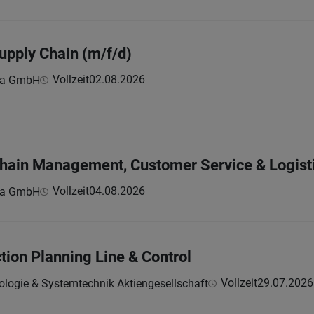
pply Chain (m/f/d)
Vollzeit
02.08.2026
ria GmbH
hain Management, Customer Service & Logisti
Vollzeit
04.08.2026
ria GmbH
tion Planning Line & Control
Vollzeit
29.07.2026
ologie & Systemtechnik Aktiengesellschaft