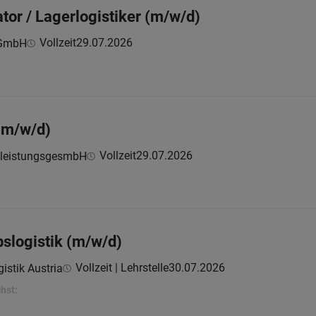
or / Lagerlogistiker (m/w/d)
Vollzeit
29.07.2026
 GmbH
h
 (m/w/d)
Vollzeit
29.07.2026
tleistungsgesmbH
bslogistik (m/w/d)
Vollzeit | Lehrstelle
30.07.2026
istik Austria
hst: