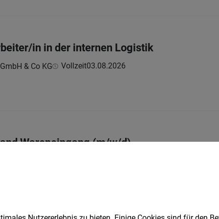
eiter/in in der internen Logistik
Vollzeit
03.08.2026
n GmbH & Co KG
stand Wareneingang (m/w/d)
| Teilzeit
12.07.2026
um - Lab Logistic Support (w/m/div)
imales Nutzererlebnis zu bieten. Einige Cookies sind für den Be