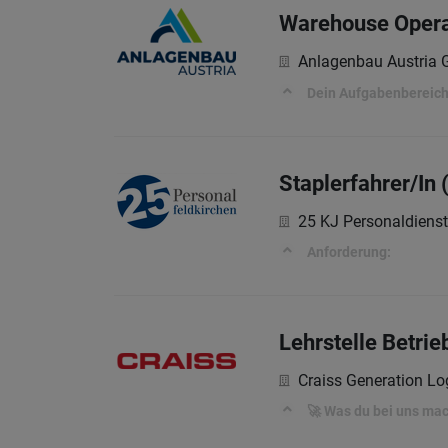
Warehouse Operat
Anlagenbau Austria
Dein Aufgabenbereic
Staplerfahrer/In
25 KJ Personaldiens
Anforderung:
Lehrstelle Betrie
Craiss Generation Log
🚀 Was du bei uns mac