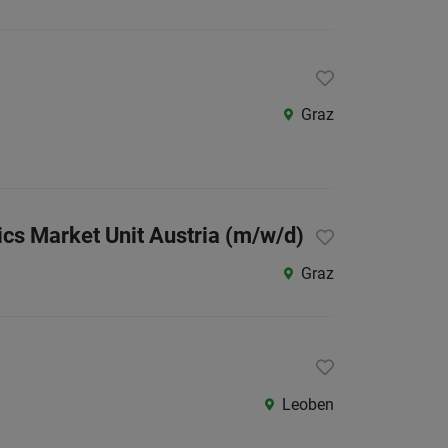
Als Jobfinder spe
Jobs
der
letzten
Graz
24
Stunden
cs Market Unit Austria (m/w/d)
Graz
Leoben