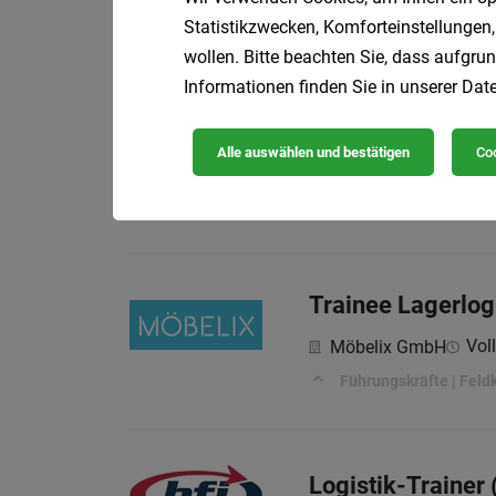
Statistikzwecken, Komforteinstellungen,
Infineon Technologie
wollen. Bitte beachten Sie, dass aufgrun
Informationen finden Sie in unserer
Date
Staplerfahrer (m
Alle auswählen und bestätigen
Coo
Cube Personaldienst
DAS IST ZU TUN:
Trainee Lagerlog
Voll
Möbelix GmbH
Führungskräfte | Feldk
Logistik-Trainer