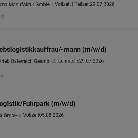
Vollzeit | Teilzeit
29.07.2026
erei Manufaktur GmbH
ng!
riebslogistikkauffrau/-mann (m/w/d)
Lehrstelle
29.07.2026
trieb Österreich GesmbH
st
ogistik/Fuhrpark (m/w/d)
Vollzeit
05.08.2026
ria GmbH