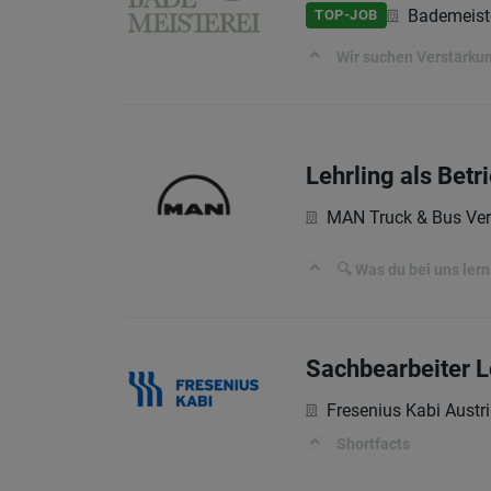
Bademeist
TOP-JOB
Wir suchen Verstärku
Lehrling als Bet
MAN Truck & Bus Ver
🔍 Was du bei uns lern
Sachbearbeiter L
Fresenius Kabi Aust
Shortfacts