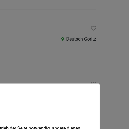
Deutsch Goritz
Lieboch
trieb der Seite notwendig, andere dienen