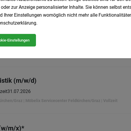
 oder zur Anzeige personalisierter Inhalte. Sie können selbst en
Teilzeit | befristet | Praktikum
28.07.2026
s AG
d Ihrer Einstellungen womöglich nicht mehr alle Funktionalitäten
nschutzerklärung
.
/w/d)
kie-Einstellungen
Vollzeit
28.07.2026
leistungen GmbH
istik (m/w/d)
zeit
31.07.2026
irchen/Graz | Möbelix Servicecenter Feldkirchen/Graz | Vollzeit
 (w/m/x)*