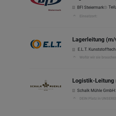
Teil
BFI Steiermark
Einsatzort:
Lagerleitung (m/
E.L.T. Kunststoffte
Wofür wir sie brauche
Logistik-Leitung
Schalk Mühle GmbH
DEIN Platz in UNSER