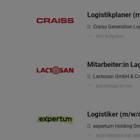
Logistikplaner (
Craiss Generation Log
Ihre Aufgaben
Mitarbeiter:in La
Lactosan GmbH & C
Das bringst du mit:
Logistiker (m/w/
expertum Holding G
HIER WERDEN SIE AR