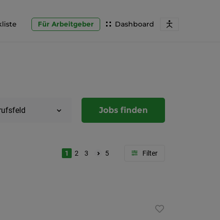
liste
Für Arbeitgeber
Dashboard
Jobs finden
rufsfeld
1
2
3
5
Region
Steierma
Graz