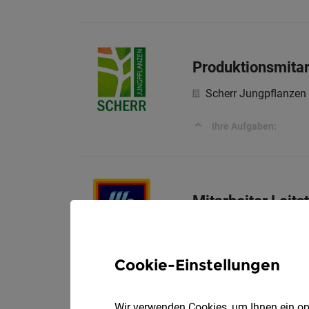
Produktionsmitarb
Scherr Jungpflanze
Ihre Aufgaben:
Mitarbeiter Leit
Vollzeit 
HOFER KG
Cookie-Einstellungen
Industriepraktik
Wir verwenden Cookies, um Ihnen ein opt