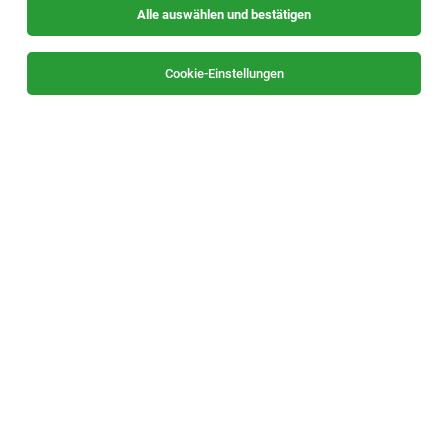
Alle auswählen und bestätigen
Sortieren
30 Jobs
Cookie-Einstellungen
TOP-JOB
Chef de Partie (m/w/d)
Fladnitz, Teichalm
05.08.2026
Vollzeit
Almwellness Hotel Pierer
Deine Aufgaben