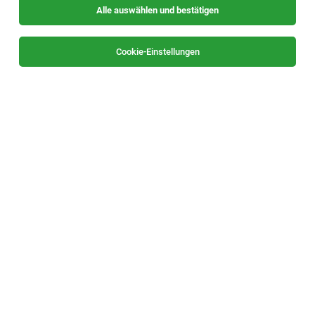
Alle auswählen und bestätigen
Sortieren
30 Jobs
Cookie-Einstellungen
Mitarbeiter Kassa (m/w/d)
Graz (Karlauer Gürtel)
08.07.2026
Teilzeit
XXXLutz KG
Im Ausmaß von 20-25 Wochenstunden