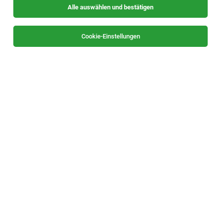
Alle auswählen und bestätigen
Sortieren
30 Jobs
Cookie-Einstellungen
IT Consultant mit Berufserfahrung (m/w/d)
Hartberg
02.08.2026
Vollzeit
RKP IT-Solutions GmbH
Deine Aufgaben: