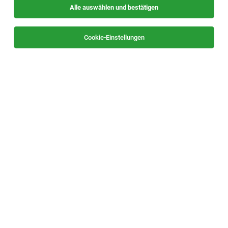
Alle auswählen und bestätigen
Sortieren
30 Jobs
Cookie-Einstellungen
Projektingenieur (m/w/d)
Europa
29.07.2026
Vollzeit
Anlagenbau Austria GmbH
Dein Aufgabenbereich