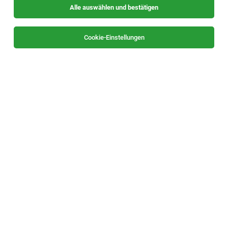
Alle auswählen und bestätigen
Sortieren
30 Jobs
Cookie-Einstellungen
Stationsleitung (w/m/d)
8761 Pöls
04.08.2026
Vollzeit | Teilzeit
Mavida Group
Über uns
Stationsleitung (w/m/d)