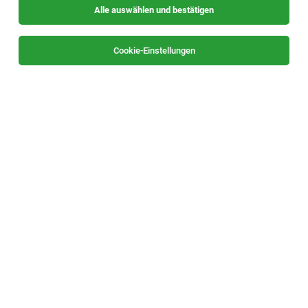
Alle auswählen und bestätigen
Cookie-Einstellungen
Facharbeiter Bereich Holz (m/w/d)
Hirnsdorf, Gleinstätten, Jagersberg
28.07.2026
Vollzeit
Cube Personaldienstleistungen GmbH
DAS IST ZU TUN:
1