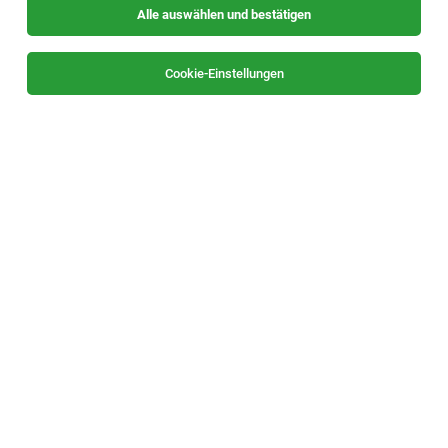
Alle auswählen und bestätigen
Sortieren
30 Jobs
Cookie-Einstellungen
Elektroinstallationstechniker (m/w/d)
Graz
04.08.2026
Vollzeit
25 PersonaldienstleistungsgesmbH
Was sind Ihre Aufgaben: