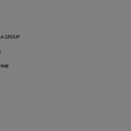
DA GROUP
u
roup