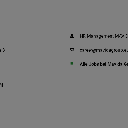
HR Management MAVI
e 3
career@mavidagroup.e
Alle Jobs bei Mavida G
il