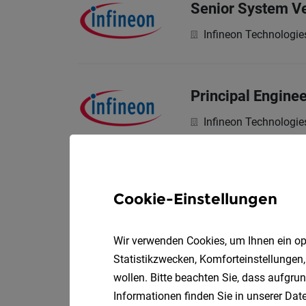
Senior System Ver
Infineon Technologie
Principal Engine
Infineon Technologie
Automation & Int
Cookie-Einstellungen
AT & S Austria Techn
Your Responsibilities
Wir verwenden Cookies, um Ihnen ein opt
Statistikzwecken, Komforteinstellungen,
wollen. Bitte beachten Sie, dass aufgrun
Manufacturing E
Informationen finden Sie in unserer
Date