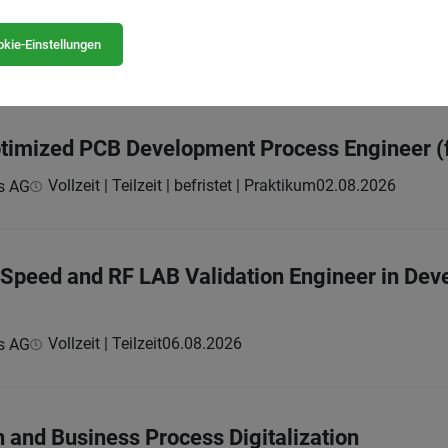
Vollzeit
30.07.2026
ologie & Systemtechnik Aktiengesellschaft
kie-Einstellungen
Optimized PCB Development Process Engineer (
Vollzeit | Teilzeit | befristet | Praktikum
02.08.2026
s AG
h Speed and RF LAB Validation Engineer in Dev
Vollzeit | Teilzeit
06.08.2026
s AG
n and Business Process Digitalization