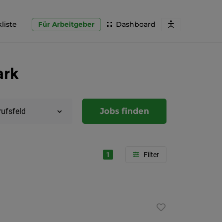
liste
Für Arbeitgeber
Dashboard
ark
Jobs finden
rufsfeld
1
Region
Steierma
Graz