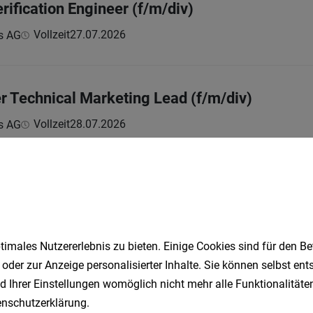
ification Engineer (f/m/div)
Vollzeit
27.07.2026
s AG
er Technical Marketing Lead (f/m/div)
Vollzeit
28.07.2026
s AG
egration Systems Engineer
Vollzeit
04.08.2026
ologie & Systemtechnik Aktiengesellschaft
imales Nutzererlebnis zu bieten. Einige Cookies sind für den Be
 oder zur Anzeige personalisierter Inhalte. Sie können selbst en
d Ihrer Einstellungen womöglich nicht mehr alle Funktionalitäten
xecution Systems Engineer
nschutzerklärung
.