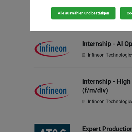
AT & S Austria Techn
Alle auswählen und bestätigen
Coo
Your Responsibilities
Internship - AI 
Infineon Technologie
Internship - Hig
(f/m/div)
Infineon Technologie
Expert Productio