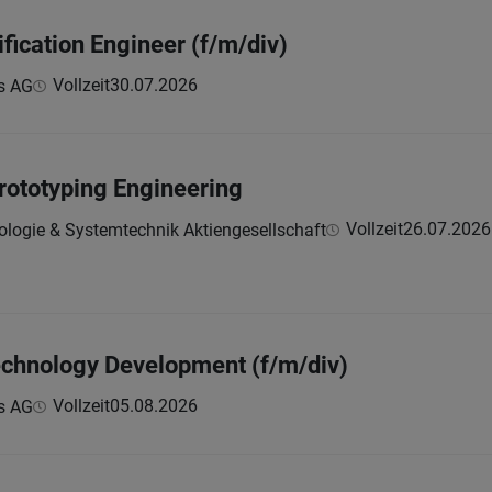
fication Engineer (f/m/div)
Vollzeit
30.07.2026
s AG
rototyping Engineering
Vollzeit
26.07.2026
ologie & Systemtechnik Aktiengesellschaft
echnology Development (f/m/div)
Vollzeit
05.08.2026
s AG