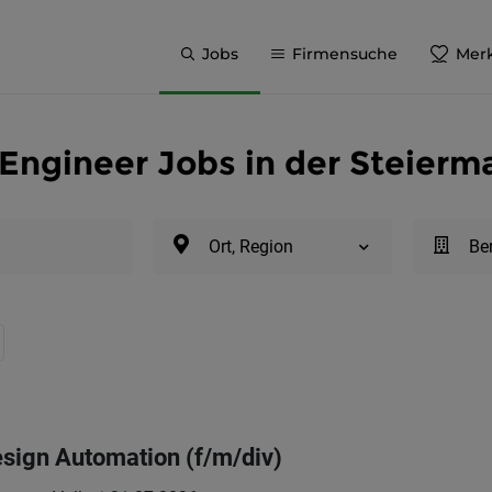
Jobs
Firmensuche
Merk
 Engineer Jobs in der Steierm
Ort, Region
Be
esign Automation (f/m/div)