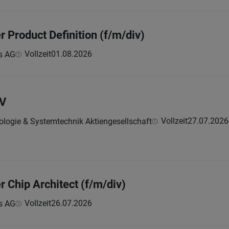
r Product Definition (f/m/div)
Vollzeit
01.08.2026
s AG
GV
Vollzeit
27.07.2026
ologie & Systemtechnik Aktiengesellschaft
r Chip Architect (f/m/div)
Vollzeit
26.07.2026
s AG