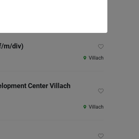
Leoben
f/m/div)
Villach
elopment Center Villach
Villach