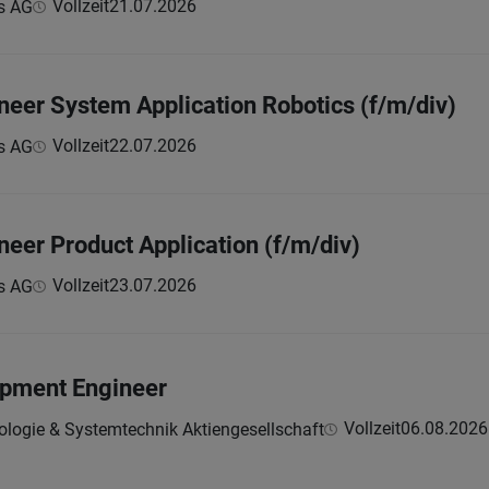
Vollzeit
21.07.2026
s AG
ineer System Application Robotics (f/m/div)
Vollzeit
22.07.2026
s AG
neer Product Application (f/m/div)
Vollzeit
23.07.2026
s AG
pment Engineer
Vollzeit
06.08.2026
ologie & Systemtechnik Aktiengesellschaft