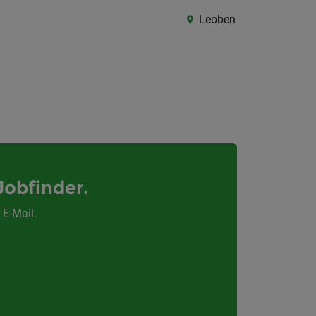
Leoben
Jobfinder.
 E-Mail.