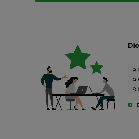
Die
D