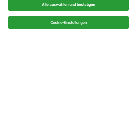
Alle auswählen und bestätigen
Sortieren
30 Jobs
Cookie-Einstellungen
CNC Fräser (m/w/d) TS Altotec
Pinkafeld
06.08.2026
Vollzeit
GS Stemeseder GmbH
Ihre Aufgaben