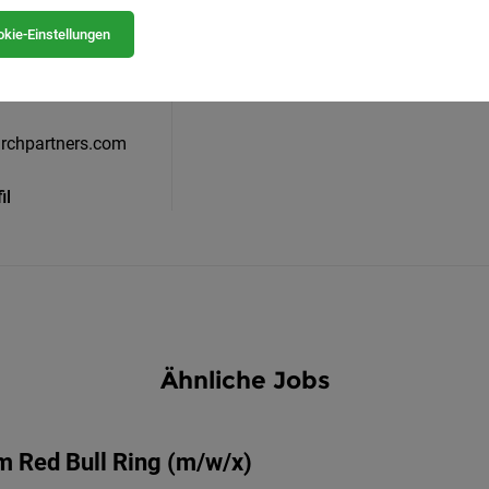
Partners
kie-Einstellungen
application@leadingse
41
Alle Jobs bei Leading 
rchpartners.com
il
Ähnliche Jobs
 Red Bull Ring (m/w/x)