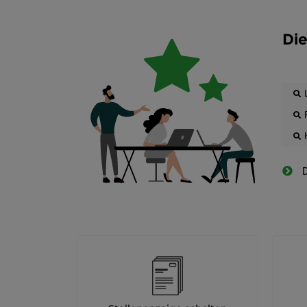
Die
D