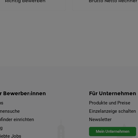
Richtig bewerben
Brutto Netto Rechner
r Bewerber:innen
Für Unternehmen
bs
Produkte und Preise
rmensuche
Einzelanzeige schalten
finder einrichten
Newsletter
og
Mein Unternehmen
iebte Jobs