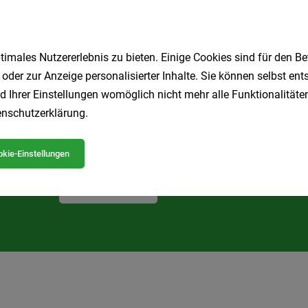
1
imales Nutzererlebnis zu bieten. Einige Cookies sind für den Be
 oder zur Anzeige personalisierter Inhalte. Sie können selbst en
d Ihrer Einstellungen womöglich nicht mehr alle Funktionalitäten
nschutzerklärung
.
Speichere deine Suche als 
Erhalte alle neuen Stellenangebote automatisch per
kie-Einstellungen
Jetzt anlegen