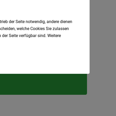
Als Jobfinder spe
Jobs
trieb der Seite notwendig, andere dienen
der
letzten
tscheiden, welche Cookies Sie zulassen
24
 der Seite verfügbar sind. Weitere
Stunden
Jobfinder.
 E-Mail.