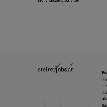
Stellenanzeige schalten
Fü
Jo
Fi
Job
Bl
Bel