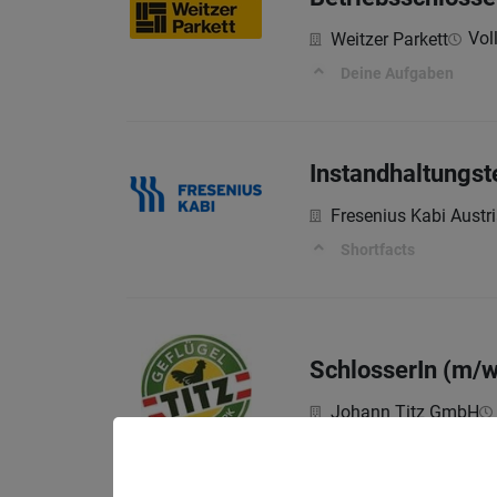
Voll
Weitzer Parkett
Deine Aufgaben
Instandhaltungs
Fresenius Kabi Aust
Shortfacts
SchlosserIn (m/w
Johann Titz GmbH
AUFGABEN & SKills