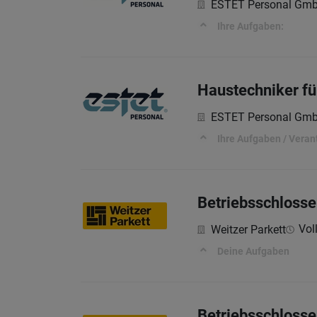
ESTET Personal Gm
Ihre Aufgaben:
Haustechniker fü
ESTET Personal Gm
Ihre Aufgaben / Veran
Betriebsschlosse
Voll
Weitzer Parkett
Deine Aufgaben
Betriebsschlosse