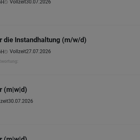
Vollzeit
30.07.2026
bH
r die Instandhaltung (m/w/d)
Vollzeit
27.07.2026
bH
twortung:
r (m|w|d)
zeit
30.07.2026
r (m|w|d)