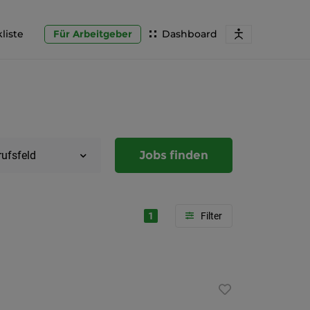
liste
Für Arbeitgeber
Dashboard
Jobs finden
rufsfeld
1
Region
Steierma
Graz