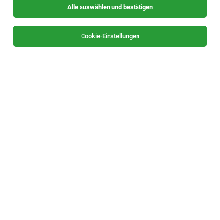
Alle auswählen und bestätigen
Sortieren
30 Jobs
Cookie-Einstellungen
Bereichsleiter Baumarkt (alle Geschlechter)
Graz-Nord
02.08.2026
Vollzeit
OBI Bau- und Heimwerkermärkte
Ihre Aufgaben:
Mitarbeiter/in Verkauf (m/w/d) Floristik