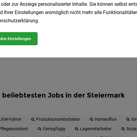
 oder zur Anzeige personalisierter Inhalte. Sie können selbst en
Erhalte alle neuen Stellenangebote automatisch per
d Ihrer Einstellungen womöglich nicht mehr alle Funktionalitäten
nschutzerklärung
.
Jetzt anlegen
kie-Einstellungen
 beliebtesten Jobs in der Steiermark
LKW-Fahrer
Produktionsmitarbeiter
Homeoffice
Ge
Pflegeassistent
Geringfügig
Lagermitarbeiter
Sozia