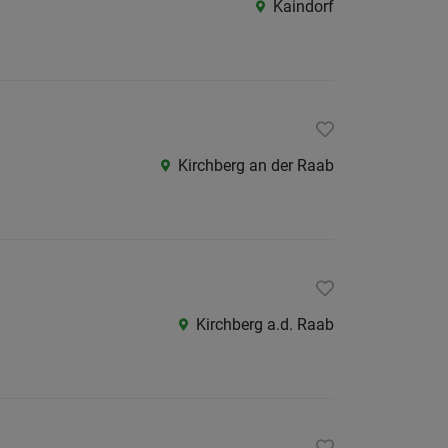
Kaindorf
/
Graz-
Umgeb
Liezen
Murtal
Kirchberg an der Raab
Oberst
Ostste
Süd-
&
Südost
Kirchberg a.d. Raab
Westst
Österreic
Burgen