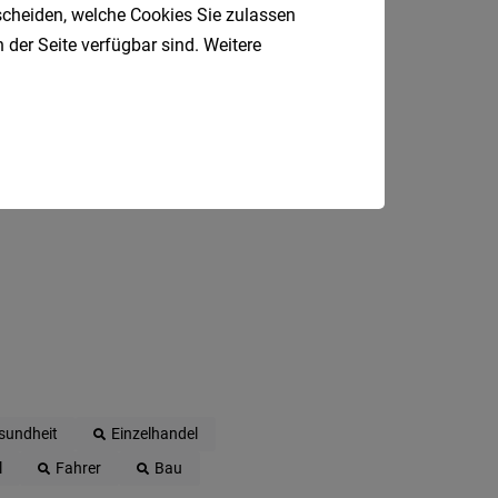
tscheiden, welche Cookies Sie zulassen
 E-Mail.
Als Jobfinder spe
 der Seite verfügbar sind. Weitere
Jobs
der
letzten
24
Stunden
sundheit
Einzelhandel
l
Fahrer
Bau