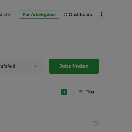
liste
Für Arbeitgeber
Dashboard
Jobs finden
rufsfeld
1
Region
Steierma
Graz