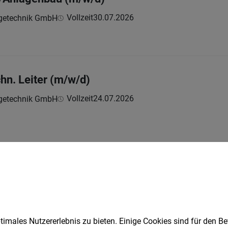
Vollzeit
30.07.2026
getechnik GmbH
chn. Leiter (m/w/d)
Vollzeit
24.07.2026
getechnik GmbH
1
Speichere deine Suche als 
imales Nutzererlebnis zu bieten. Einige Cookies sind für den Be