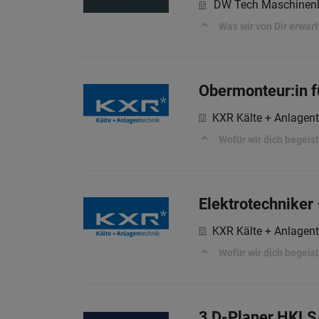
DW Tech Maschine
Was wir von Dir erwar
Obermonteur:in 
KXR Kälte + Anlage
Wofür wir dich begeis
Elektrotechniker 
KXR Kälte + Anlage
Wofür wir dich begeis
3 D-Planer HKLS