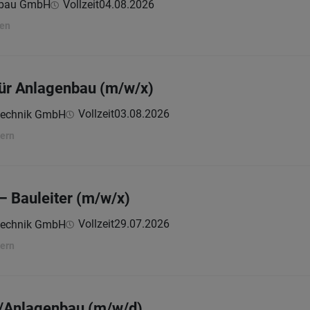
nbau GmbH
Vollzeit
04.08.2026
ten
für Anlagenbau (m/w/x)
Vollzeit
03.08.2026
ntechnik GmbH
tern
– Bauleiter (m/w/x)
Vollzeit
29.07.2026
ntechnik GmbH
tern
/Anlagenbau (m/w/d)