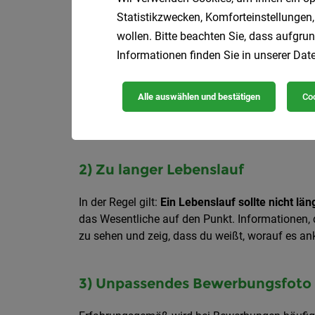
Statistikzwecken, Komforteinstellungen,
Eine Studie des Portals CVapp.de kam 
wollen. Bitte beachten Sie, dass aufgrun
haben.
Am häufigsten wurde bei den Ko
Informationen finden Sie in unserer
Date
Bildungsabschlusses wurde gelogen. Auch 
später fliegen die Lügen auf und sind d
Alle auswählen und bestätigen
Coo
2) Zu langer Lebenslauf
In der Regel gilt:
Ein Lebenslauf sollte nicht lä
das Wesentliche auf den Punkt. Informationen, d
zu sehen und zeig, dass du weißt, worauf es a
3) Unpassendes Bewerbungsfoto