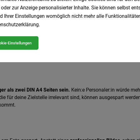
 oder zur Anzeige personalisierter Inhalte. Sie können selbst en
58,53 Prozent der 3000 Befragte
zu dem Ergebnis, dass
d Ihrer Einstellungen womöglich nicht mehr alle Funktionalitäten
mpetenzen gelogen, das Gehalt gab auch Grund zur Unehrlichkei
nschutzerklärung
.
wenn das Prinzip Fake it till you make it beliebt ist, lohnt es 
ann ein echter Kündigungsgrund.
kie-Einstellungen
nger als zwei DIN A4 Seiten sein.
Kein:e Personaler:in würde mehr
ie für deine Zielstelle irrelevant sind, können ausgespart werde
nkommt.