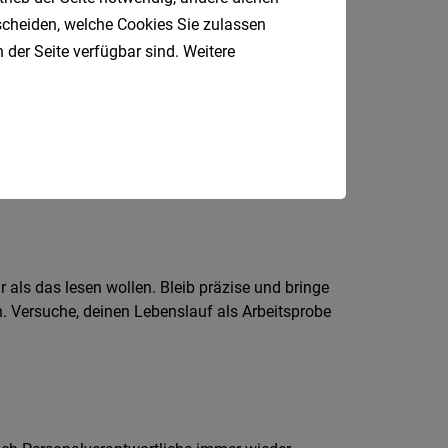
tscheiden, welche Cookies Sie zulassen
n
im Lebenslauf schon
einmal gelogen
 der Seite verfügbar sind. Weitere
t und sogar im Abschnitt des
sich im Lebenslauf nicht: Früher oder
 als das lesen wollen. Bleib präzise und bringe
n. Versuche, deinen Lebenslauf als Arbeitsprobe