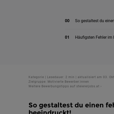
00
So gestaltest du eine
01
Häufigsten Fehler im
Kategorie | Lesedauer: 2 min | aktualisiert am 03. O
Zielgruppe: Motivierte Bewerber:innen
Weitere Bewerbungstipps auf steiererjobs.at
›
So gestaltest du einen fe
beeindruckt!