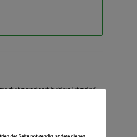
hler sich aber sonst noch in deinen Lebenslauf
trieb der Seite notwendig, andere dienen