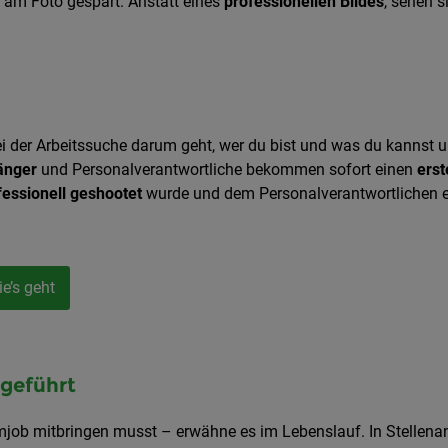
am Foto gespart. Anstatt eines
professionellen Bildes
, sehen 
ei der Arbeitssuche darum geht, wer du bist und was du kannst u
fänger
und Personalverantwortliche bekommen sofort einen
erst
fessionell geshootet
wurde und dem Personalverantwortlichen 
e’s geht
ngeführt
job mitbringen musst – erwähne es im Lebenslauf. In Stellenanze