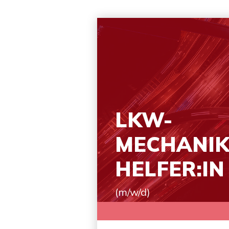
LKW-
MECHANIK
HELFER:IN
(m/w/d)